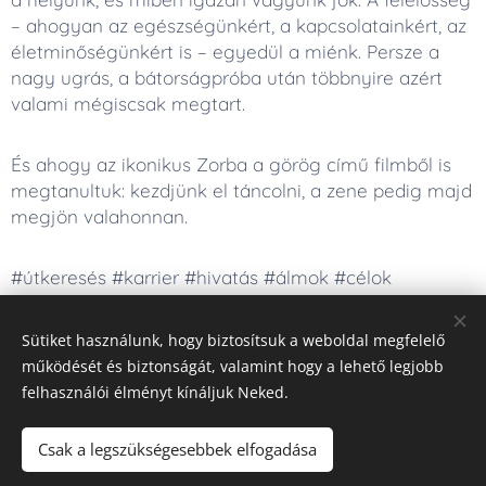
– ahogyan az egészségünkért, a kapcsolatainkért, az
életminőségünkért is – egyedül a miénk. Persze a
nagy ugrás, a bátorságpróba után többnyire azért
valami mégiscsak megtart.
És ahogy az ikonikus Zorba a görög című filmből is
megtanultuk: kezdjünk el táncolni, a zene pedig majd
megjön valahonnan.
#útkeresés #karrier #hivatás #álmok #célok
Sütiket használunk, hogy biztosítsuk a weboldal megfelelő
Share
működését és biztonságát, valamint hogy a lehető legjobb
felhasználói élményt kínáljuk Neked.
Csak a legszükségesebbek elfogadása