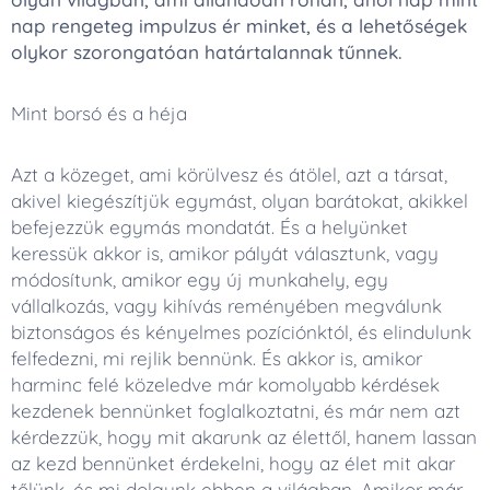
nap rengeteg impulzus ér minket, és a lehetőségek
olykor szorongatóan határtalannak tűnnek.
Mint borsó és a héja
Azt a közeget, ami körülvesz és átölel, azt a társat,
akivel kiegészítjük egymást, olyan barátokat, akikkel
befejezzük egymás mondatát. És a helyünket
keressük akkor is, amikor pályát választunk, vagy
módosítunk, amikor egy új munkahely, egy
vállalkozás, vagy kihívás reményében megválunk
biztonságos és kényelmes pozíciónktól, és elindulunk
felfedezni, mi rejlik bennünk. És akkor is, amikor
harminc felé közeledve már komolyabb kérdések
kezdenek bennünket foglalkoztatni, és már nem azt
kérdezzük, hogy mit akarunk az élettől, hanem lassan
az kezd bennünket érdekelni, hogy az élet mit akar
tőlünk, és mi dolgunk ebben a világban. Amikor már