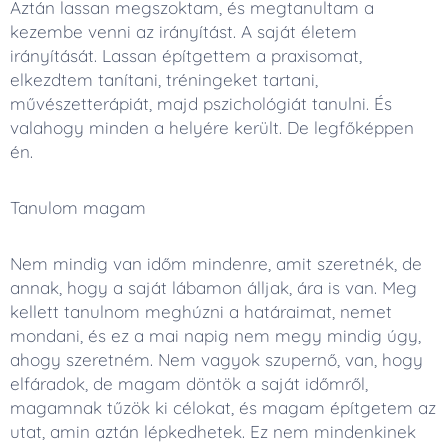
Aztán lassan megszoktam, és megtanultam a
kezembe venni az irányítást. A saját életem
irányítását. Lassan építgettem a praxisomat,
elkezdtem tanítani, tréningeket tartani,
művészetterápiát, majd pszichológiát tanulni. És
valahogy minden a helyére került. De legfőképpen
én.
Tanulom magam
Nem mindig van időm mindenre, amit szeretnék, de
annak, hogy a saját lábamon álljak, ára is van. Meg
kellett tanulnom meghúzni a határaimat, nemet
mondani, és ez a mai napig nem megy mindig úgy,
ahogy szeretném. Nem vagyok szupernő, van, hogy
elfáradok, de magam döntök a saját időmről,
magamnak tűzök ki célokat, és magam építgetem az
utat, amin aztán lépkedhetek. Ez nem mindenkinek