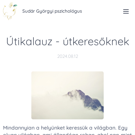
Sudár Györgyi pszichológus
Útikalauz - útkeresőknek
2024.08.12
Mindannyian a helyünket keressük a világban. Egy
olyan világban, ami állandóan rohan, ahol nap mint