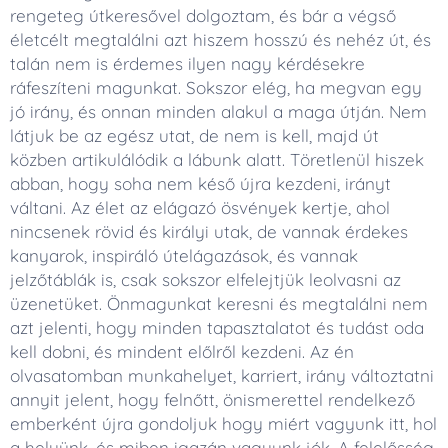
rengeteg útkeresővel dolgoztam, és bár a végső
életcélt megtalálni azt hiszem hosszú és nehéz út, és
talán nem is érdemes ilyen nagy kérdésekre
ráfeszíteni magunkat. Sokszor elég, ha megvan egy
jó irány, és onnan minden alakul a maga útján. Nem
látjuk be az egész utat, de nem is kell, majd út
közben artikulálódik a lábunk alatt. Töretlenül hiszek
abban, hogy soha nem késő újra kezdeni, irányt
váltani. Az élet az elágazó ösvények kertje, ahol
nincsenek rövid és királyi utak, de vannak érdekes
kanyarok, inspiráló útelágazások, és vannak
jelzőtáblák is, csak sokszor elfelejtjük leolvasni az
üzenetüket. Önmagunkat keresni és megtalálni nem
azt jelenti, hogy minden tapasztalatot és tudást oda
kell dobni, és mindent előlről kezdeni. Az én
olvasatomban munkahelyet, karriert, irány változtatni
annyit jelent, hogy felnőtt, önismerettel rendelkező
emberként újra gondoljuk hogy miért vagyunk itt, hol
a helyünk, és miben igazán vagyunk jók. A felelősség