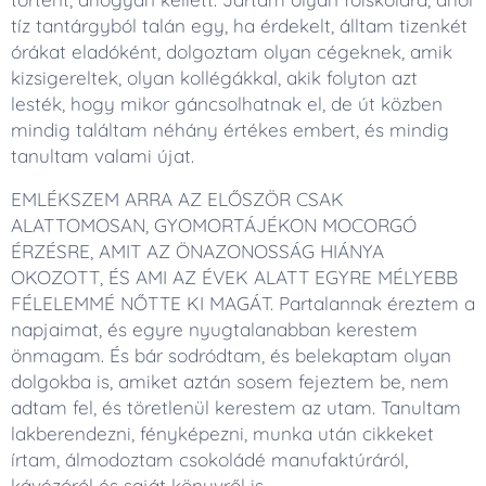
tíz tantárgyból talán egy, ha érdekelt, álltam tizenkét
órákat eladóként, dolgoztam olyan cégeknek, amik
kizsigereltek, olyan kollégákkal, akik folyton azt
lesték, hogy mikor gáncsolhatnak el, de út közben
mindig találtam néhány értékes embert, és mindig
tanultam valami újat.
EMLÉKSZEM ARRA AZ ELŐSZÖR CSAK
ALATTOMOSAN, GYOMORTÁJÉKON MOCORGÓ
ÉRZÉSRE, AMIT AZ ÖNAZONOSSÁG HIÁNYA
OKOZOTT, ÉS AMI AZ ÉVEK ALATT EGYRE MÉLYEBB
FÉLELEMMÉ NŐTTE KI MAGÁT. Partalannak éreztem a
napjaimat, és egyre nyugtalanabban kerestem
önmagam. És bár sodródtam, és belekaptam olyan
dolgokba is, amiket aztán sosem fejeztem be, nem
adtam fel, és töretlenül kerestem az utam. Tanultam
lakberendezni, fényképezni, munka után cikkeket
írtam, álmodoztam csokoládé manufaktúráról,
kávézóról és saját könyvről is.