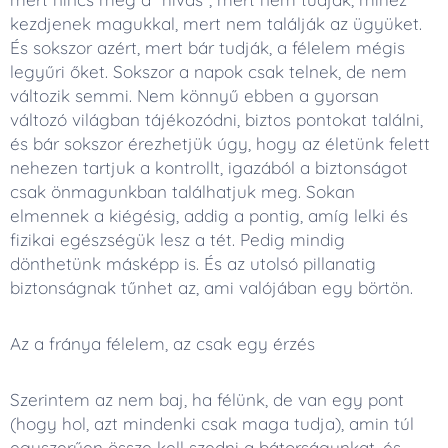
kezdjenek magukkal, mert nem találják az ügyüket.
És sokszor azért, mert bár tudják, a félelem mégis
legyűri őket. Sokszor a napok csak telnek, de nem
változik semmi. Nem könnyű ebben a gyorsan
változó világban tájékozódni, biztos pontokat találni,
és bár sokszor érezhetjük úgy, hogy az életünk felett
nehezen tartjuk a kontrollt, igazából a biztonságot
csak önmagunkban találhatjuk meg. Sokan
elmennek a kiégésig, addig a pontig, amíg lelki és
fizikai egészségük lesz a tét. Pedig mindig
dönthetünk másképp is. És az utolsó pillanatig
biztonságnak tűnhet az, ami valójában egy börtön.
Az a fránya félelem, az csak egy érzés
Szerintem az nem baj, ha félünk, de van egy pont
(hogy hol, azt mindenki csak maga tudja), amin túl
egyszerűen össze kell szedni a bátorságunkat, és