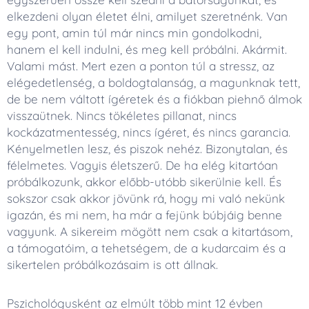
elkezdeni olyan életet élni, amilyet szeretnénk. Van
egy pont, amin túl már nincs min gondolkodni,
hanem el kell indulni, és meg kell próbálni. Akármit.
Valami mást. Mert ezen a ponton túl a stressz, az
elégedetlenség, a boldogtalanság, a magunknak tett,
de be nem váltott ígéretek és a fiókban piehnő álmok
visszaütnek. Nincs tökéletes pillanat, nincs
kockázatmentesség, nincs ígéret, és nincs garancia.
Kényelmetlen lesz, és piszok nehéz. Bizonytalan, és
félelmetes. Vagyis életszerű. De ha elég kitartóan
próbálkozunk, akkor előbb-utóbb sikerülnie kell. És
sokszor csak akkor jövünk rá, hogy mi való nekünk
igazán, és mi nem, ha már a fejünk búbjáig benne
vagyunk. A sikereim mögött nem csak a kitartásom,
a támogatóim, a tehetségem, de a kudarcaim és a
sikertelen próbálkozásaim is ott állnak.
Pszichológusként az elmúlt több mint 12 évben