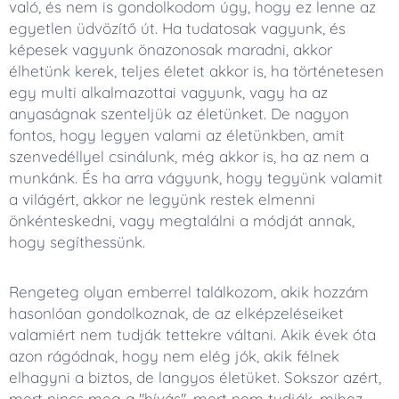
való, és nem is gondolkodom úgy, hogy ez lenne az
egyetlen üdvözítő út. Ha tudatosak vagyunk, és
képesek vagyunk önazonosak maradni, akkor
élhetünk kerek, teljes életet akkor is, ha történetesen
egy multi alkalmazottai vagyunk, vagy ha az
anyaságnak szenteljük az életünket. De nagyon
fontos, hogy legyen valami az életünkben, amit
szenvedéllyel csinálunk, még akkor is, ha az nem a
munkánk. És ha arra vágyunk, hogy tegyünk valamit
a világért, akkor ne legyünk restek elmenni
önkénteskedni, vagy megtalálni a módját annak,
hogy segíthessünk.
Rengeteg olyan emberrel találkozom, akik hozzám
hasonlóan gondolkoznak, de az elképzeléseiket
valamiért nem tudják tettekre váltani. Akik évek óta
azon rágódnak, hogy nem elég jók, akik félnek
elhagyni a biztos, de langyos életüket. Sokszor azért,
mert nincs meg a "hívás", mert nem tudják, mihez