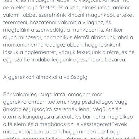
nem elég a jó fizetés, és a kényelmes iroda, amikor
valami többet szeretnénk kihozni magunkból, értéket
teremteni, hozzátenni valamit a világhoz, és
megtalálni a szenvedélyt a munkában is. Amikor
olyan minőségi, harmonikus életről álmodunk, ahol a
munkánk nem akadályoz abban, hogy időnként
lássuk a naplementét, vagy kifeküdjünk a rétre, és ne
egy szürke irodába legyünk egész napra bezárva.
A gyerekkori álmoktól a valóságig
Bár valami égi sugallatra jómagam már
gyerekkoromban tudtam, hogy pszichológus vagy
(inkább és) újságíró szeretnék lenni, végül az én
utam is kanyargósra sikerült, és bár néha még elkap
a félelem és a megbánás az "elvesztegetett" évek
miatt, valójában tudom, hogy minden pont úgy
történt, ahogyan kellett. Jártam olyan főiskolára, ahol