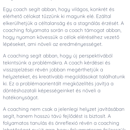
Egy coach segít abban, hogy világos, konkrét és
elérhető célokat tűzzünk ki magunk elé. Ezáltal
elkerülhetjük a céltalanság és a stagnálás érzését. A
coaching folyamata során a coach támogat abban,
hogy nyomon kövessük a célok eléréséhez vezető
lépéseket, ami növeli az eredményességet.
A coaching segít abban, hogy új perspektívából
tekintsünk a problémákra. A coach kérdései és
visszajelzései révén jobban megérthetjük a
helyzeteket, és kreatívabb megoldásokat találhatunk
ki. Ez a problémaorientált megközelítés javítja a
döntéshozatali képességeinket és növeli a
hatékonyságot.
A coaching nem csak a jelenlegi helyzet javításában
segít, hanem hosszú távú fejlődést is biztosít. A
folyamatos tanulás és önreflexió révén a coaching
lehetőséget nyújt arra, hogy folyamatosan fejlesszük