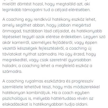
mielőtt döntést hozol, hogy megtaláld azt, aki
leginkább támogatni tud a céljaid elérésében.
A coaching egy rendkívül hatékony eszköz lehet,
amely segíthet abban, hogy jobban megértsd
önmagad, tisztábban lásd céljaidat, és hatékonyabb
lépéseket tegyél azok elérése érdekében. Legyen szó
akár karrierről, személyes fejlődésről, vagy éppen
vezetői készségek fejlesztéséről, a coaching új
távlatokat nyithat számodra. Ha úgy érzed, hogy
megrekedtél, vagy csak szeretnél gyorsabban
haladni, a coaching lehet a megfelelő eszköz a
számodra.
A coaching rugalmas eszköztára és progresszív
szemlélete lehetővé teszi, hogy más módszerekkel
hatékonyan kombináljuk. Ha a coach egyben
pszichológus is, mélyebb háttértudása révén az
elakadásokat is hatékonyabban tudja oldani.