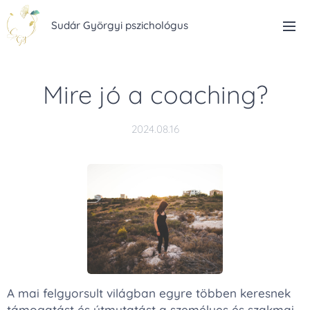
Sudár Györgyi pszichológus
Mire jó a coaching?
2024.08.16
A mai felgyorsult világban egyre többen keresnek
támogatást és útmutatást a személyes és szakmai