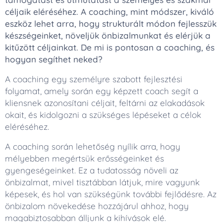
céljaik eléréséhez. A coaching, mint módszer, kiváló
eszköz lehet arra, hogy strukturált módon fejlesszük
készségeinket, növeljük önbizalmunkat és elérjük a
kitűzött céljainkat. De mi is pontosan a coaching, és
hogyan segíthet neked?
A coaching egy személyre szabott fejlesztési
folyamat, amely során egy képzett coach segít a
kliensnek azonosítani céljait, feltárni az elakadások
okait, és kidolgozni a szükséges lépéseket a célok
eléréséhez.
A coaching során lehetőség nyílik arra, hogy
mélyebben megértsük erősségeinket és
gyengeségeinket. Ez a tudatosság növeli az
önbizalmat, mivel tisztábban látjuk, mire vagyunk
képesek, és hol van szükségünk további fejlődésre. Az
önbizalom növekedése hozzájárul ahhoz, hogy
magabiztosabban álljunk a kihívások elé.