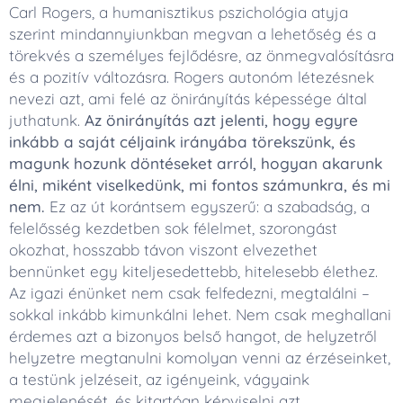
Carl Rogers, a humanisztikus pszichológia atyja
szerint mindannyiunkban megvan a lehetőség és a
törekvés a személyes fejlődésre, az önmegvalósításra
és a pozitív változásra. Rogers
autonóm létezés
nek
nevezi azt, ami felé az önirányítás képessége által
juthatunk.
Az önirányítás azt jelenti, hogy egyre
inkább a saját céljaink irányába törekszünk, és
magunk hozunk döntéseket arról, hogyan akarunk
élni, miként viselkedünk, mi fontos számunkra, és mi
nem.
Ez az út korántsem egyszerű: a szabadság, a
felelősség kezdetben sok félelmet, szorongást
okozhat, hosszabb távon viszont elvezethet
bennünket egy kiteljesedettebb, hitelesebb élethez.
Az igazi énünket nem csak felfedezni, megtalálni –
sokkal inkább kimunkálni lehet. Nem csak meghallani
érdemes azt a bizonyos belső hangot, de helyzetről
helyzetre megtanulni komolyan venni az érzéseinket,
a testünk jelzéseit, az igényeink, vágyaink
megjelenését, és kitartóan képviselni azt.