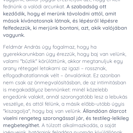
fednünk a valódi arcunkat.
A szabadság ott
kezdődik, hogy el merünk távolodni attól, amit
mások kívánatosnak látnak, és lépésről lépésre
felfedezzük, ki merjünk bontani, azt, akik valójában
vagyunk.
Feldmár András úgy fogalmaz, hogy ha
gyerekkorunkban úgy érezzük, hogy baj van velünk,
valami "bűzlik" körülöttünk, akkor megtanuljuk egy
arany réteggel letakarni az igazi – rossznak,
elfogadhatatlannak vélt – önvalónkat. Ez azonban
nem csak az önmegvalósításban, de az intimitásban
is megakadályoz bennünket: minél közelebb
engedünk valakit, annál szorongatóbb lesz a lebukás
veszélye, és attól félünk, a másik előbb-utóbb úgyis
"kiszagolja", hogy baj van velünk.
Állandóan álarcot
viselni rengeteg szorongással jár, és testileg-lelkileg
megbetegíthet.
A túlzott alkalmazkodás, a saját
igényeink, határaink feladása nyomán kívülállónak