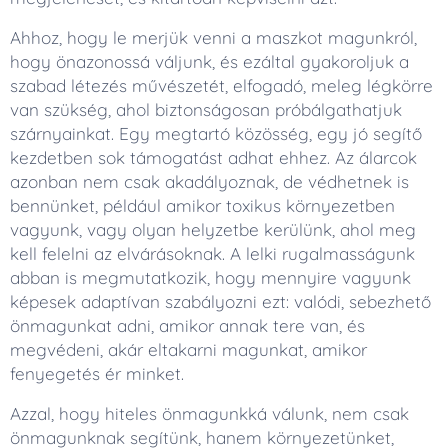
Ahhoz, hogy le merjük venni a maszkot magunkról,
hogy önazonossá váljunk, és ezáltal gyakoroljuk a
szabad létezés művészetét, elfogadó, meleg légkörre
van szükség, ahol biztonságosan próbálgathatjuk
szárnyainkat. Egy megtartó közösség, egy jó segítő
kezdetben sok támogatást adhat ehhez. Az álarcok
azonban nem csak akadályoznak, de védhetnek is
bennünket, például amikor toxikus környezetben
vagyunk, vagy olyan helyzetbe kerülünk, ahol meg
kell felelni az elvárásoknak. A lelki rugalmasságunk
abban is megmutatkozik, hogy mennyire vagyunk
képesek adaptívan szabályozni ezt: valódi, sebezhető
önmagunkat adni, amikor annak tere van, és
megvédeni, akár eltakarni magunkat, amikor
fenyegetés ér minket.
Azzal, hogy hiteles önmagunkká válunk, nem csak
önmagunknak segítünk, hanem környezetünket,