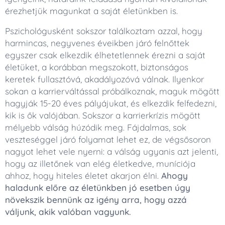
érezhetjük magunkat a saját életünkben is.
Pszichológusként sokszor találkoztam azzal, hogy
harmincas, negyvenes éveikben járó felnőttek
egyszer csak elkezdik élhetetlennek érezni a saját
életüket, a korábban megszokott, biztonságos
keretek fullasztóvá, akadályozóvá válnak. Ilyenkor
sokan a karrierváltással próbálkoznak, maguk mögött
hagyják 15-20 éves pályájukat, és elkezdik felfedezni,
kik is ők valójában. Sokszor a karrierkrízis mögött
mélyebb válság húzódik meg. Fájdalmas, sok
veszteséggel járó folyamat lehet ez, de végsősoron
nagyot lehet vele nyerni: a válság ugyanis azt jelenti,
hogy az illetőnek van elég életkedve, muníciója
ahhoz, hogy hiteles életet akarjon élni.
Ahogy
haladunk előre az életünkben jó esetben úgy
növekszik bennünk az igény arra, hogy azzá
váljunk, akik valóban vagyunk.