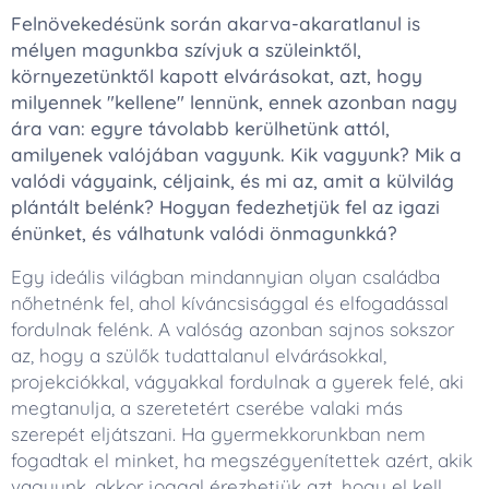
Felnövekedésünk során akarva-akaratlanul is
mélyen magunkba szívjuk a szüleinktől,
környezetünktől kapott elvárásokat, azt, hogy
milyennek "kellene" lennünk, ennek azonban nagy
ára van: egyre távolabb kerülhetünk attól,
amilyenek valójában vagyunk. Kik vagyunk? Mik a
valódi vágyaink, céljaink, és mi az, amit a külvilág
plántált belénk? Hogyan fedezhetjük fel az igazi
énünket, és válhatunk valódi önmagunkká?
Egy ideális világban mindannyian olyan családba
nőhetnénk fel, ahol kíváncsisággal és elfogadással
fordulnak felénk. A valóság azonban sajnos sokszor
az, hogy a szülők tudattalanul elvárásokkal,
projekciókkal, vágyakkal fordulnak a gyerek felé, aki
megtanulja, a szeretetért cserébe valaki más
szerepét eljátszani. Ha gyermekkorunkban nem
fogadtak el minket, ha megszégyenítettek azért, akik
vagyunk, akkor joggal érezhetjük azt, hogy el kell