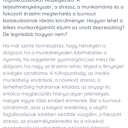
teljesítménykényszer, a stressz, a munkamánia és a
fokozott érzelmi megterhelés a burnout
kialakulásának ideális körülményei. Hogyan lehet a
lelkes munkavégzéstől eljutni az unott depresszióig?
De leginkább hogyan nem?
Ha már szinte természetes, hogy hétvégén is
dolgozol, ha a munkahelyeden kibírhatatlan a
nyomás, ha reggelente gyomorgörccsel mész be
dolgozni, ha nagy az érzelmi teher, téged is fenyeget
a kiégés-szindróma. A túlhajszoltság, az irreális
munkahelyi elvárások, a növekvő stressz, a
terhelhetőség határainak kitolása, az anyagi és
erkölcsi megbecsülés hiánya olyan jelenségek,
melyek egyre több embert érintenek. Bár a burnout-
szindrómát, azaz a kiégést eredetileg a segítő
foglalkozásúak körében kezdték vizsgálni, a fokozott
stressz, az elszemélytelenedés és a növekvő
megterhelés következtében a tünetek bárkinél