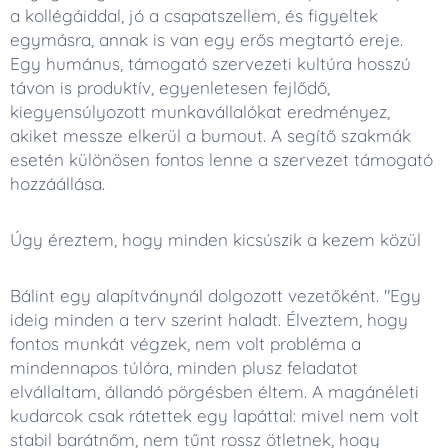
a kollégáiddal, jó a csapatszellem, és figyeltek
egymásra, annak is van egy erős megtartó ereje.
Egy humánus, támogató szervezeti kultúra hosszú
távon is produktív, egyenletesen fejlődő,
kiegyensúlyozott munkavállalókat eredményez,
akiket messze elkerül a burnout. A segítő szakmák
esetén különösen fontos lenne a szervezet támogató
hozzáállása.
Úgy éreztem, hogy minden kicsúszik a kezem közül
Bálint egy alapítványnál dolgozott vezetőként. "Egy
ideig minden a terv szerint haladt. Élveztem, hogy
fontos munkát végzek, nem volt probléma a
mindennapos túlóra, minden plusz feladatot
elvállaltam, állandó pörgésben éltem. A magánéleti
kudarcok csak rátettek egy lapáttal: mivel nem volt
stabil barátnőm, nem tűnt rossz ötletnek, hogy