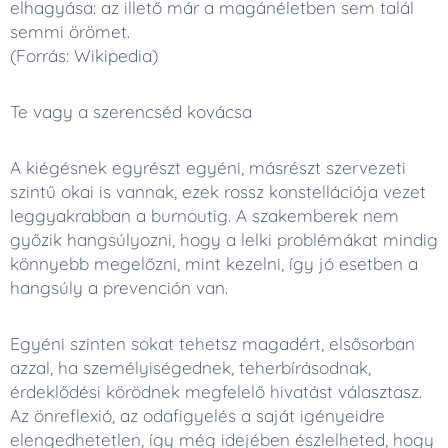
elhagyása: az illető már a magánéletben sem talál
semmi örömet.
(Forrás: Wikipedia)
Te vagy a szerencséd kovácsa
A kiégésnek egyrészt egyéni, másrészt szervezeti
szintű okai is vannak, ezek rossz konstellációja vezet
leggyakrabban a burnoutig. A szakemberek nem
győzik hangsúlyozni, hogy a lelki problémákat mindig
könnyebb megelőzni, mint kezelni, így jó esetben a
hangsúly a prevención van.
Egyéni szinten sokat tehetsz magadért, elsősorban
azzal, ha személyiségednek, teherbírásodnak,
érdeklődési körödnek megfelelő hivatást választasz.
Az önreflexió, az odafigyelés a saját igényeidre
elengedhetetlen, így még idejében észlelheted, hogy