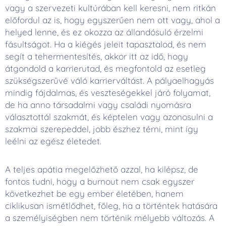
vagy a szervezeti kultúrában kell keresni, nem ritkán
előfordul az is, hogy egyszerűen nem ott vagy, ahol a
helyed lenne, és ez okozza az állandósuló érzelmi
fásultságot. Ha a kiégés jeleit tapasztalod, és nem
segít a tehermentesítés, akkor itt az idő, hogy
átgondold a karrierutad, és megfontold az esetleg
szükségszerűvé váló karrierváltást. A pályaelhagyás
mindig fájdalmas, és veszteségekkel járó folyamat,
de ha anno társadalmi vagy családi nyomásra
választottál szakmát, és képtelen vagy azonosulni a
szakmai szerepeddel, jobb észhez térni, mint így
leélni az egész életedet.
A teljes apátia megelőzhető azzal, ha kilépsz, de
fontos tudni, hogy a burnout nem csak egyszer
következhet be egy ember életében, hanem
ciklikusan ismétlődhet, főleg, ha a történtek hatására
a személyiségben nem történik mélyebb változás. A