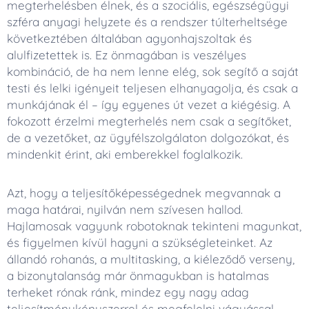
megterhelésben élnek, és a szociális, egészségügyi
szféra anyagi helyzete és a rendszer túlterheltsége
következtében általában agyonhajszoltak és
alulfizetettek is. Ez önmagában is veszélyes
kombináció, de ha nem lenne elég, sok segítő a saját
testi és lelki igényeit teljesen elhanyagolja, és csak a
munkájának él – így egyenes út vezet a kiégésig. A
fokozott érzelmi megterhelés nem csak a segítőket,
de a vezetőket, az ügyfélszolgálaton dolgozókat, és
mindenkit érint, aki emberekkel foglalkozik.
Azt, hogy a teljesítőképességednek megvannak a
maga határai, nyilván nem szívesen hallod.
Hajlamosak vagyunk robotoknak tekinteni magunkat,
és figyelmen kívül hagyni a szükségleteinket. Az
állandó rohanás, a multitasking, a kiéleződő verseny,
a bizonytalanság már önmagukban is hatalmas
terheket rónak ránk, mindez egy nagy adag
teljesítménykényszerrel és megfelelni vágyással