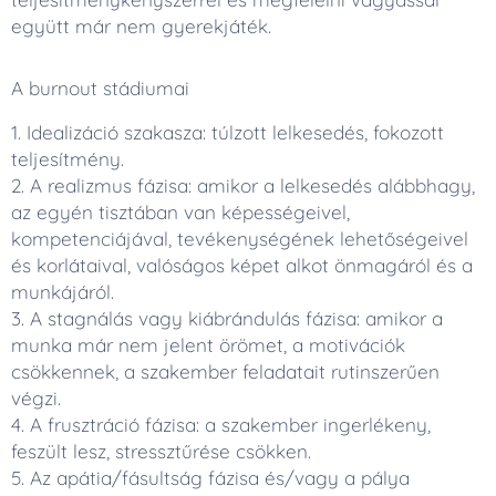
együtt már nem gyerekjáték.
A burnout stádiumai
1. Idealizáció szakasza: túlzott lelkesedés, fokozott
teljesítmény.
2. A realizmus fázisa: amikor a lelkesedés alábbhagy,
az egyén tisztában van képességeivel,
kompetenciájával, tevékenységének lehetőségeivel
és korlátaival, valóságos képet alkot önmagáról és a
munkájáról.
3. A stagnálás vagy kiábrándulás fázisa: amikor a
munka már nem jelent örömet, a motivációk
csökkennek, a szakember feladatait rutinszerűen
végzi.
4. A frusztráció fázisa: a szakember ingerlékeny,
feszült lesz, stressztűrése csökken.
5. Az apátia/fásultság fázisa és/vagy a pálya