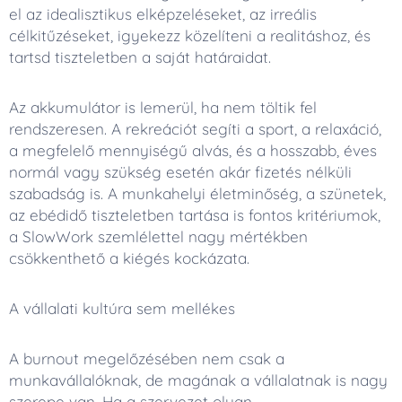
el az idealisztikus elképzeléseket, az irreális
célkitűzéseket, igyekezz közelíteni a realitáshoz, és
tartsd tiszteletben a saját határaidat.
Az akkumulátor is lemerül, ha nem töltik fel
rendszeresen. A rekreációt segíti a sport, a relaxáció,
a megfelelő mennyiségű alvás, és a hosszabb, éves
normál vagy szükség esetén akár fizetés nélküli
szabadság is. A munkahelyi életminőség, a szünetek,
az ebédidő tiszteletben tartása is fontos kritériumok,
a SlowWork szemlélettel nagy mértékben
csökkenthető a kiégés kockázata.
A vállalati kultúra sem mellékes
A burnout megelőzésében nem csak a
munkavállalóknak, de magának a vállalatnak is nagy
szerepe van. Ha a szervezet olyan