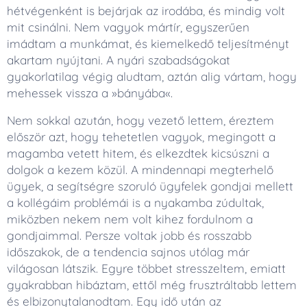
hétvégenként is bejárjak az irodába, és mindig volt
mit csinálni. Nem vagyok mártír, egyszerűen
imádtam a munkámat, és kiemelkedő teljesítményt
akartam nyújtani. A nyári szabadságokat
gyakorlatilag végig aludtam, aztán alig vártam, hogy
mehessek vissza a »bányába«.
Nem sokkal azután, hogy vezető lettem, éreztem
először azt, hogy tehetetlen vagyok, megingott a
magamba vetett hitem, és elkezdtek kicsúszni a
dolgok a kezem közül. A mindennapi megterhelő
ügyek, a segítségre szoruló ügyfelek gondjai mellett
a kollégáim problémái is a nyakamba zúdultak,
miközben nekem nem volt kihez fordulnom a
gondjaimmal. Persze voltak jobb és rosszabb
időszakok, de a tendencia sajnos utólag már
világosan látszik. Egyre többet stresszeltem, emiatt
gyakrabban hibáztam, ettől még frusztráltabb lettem
és elbizonytalanodtam. Egy idő után az