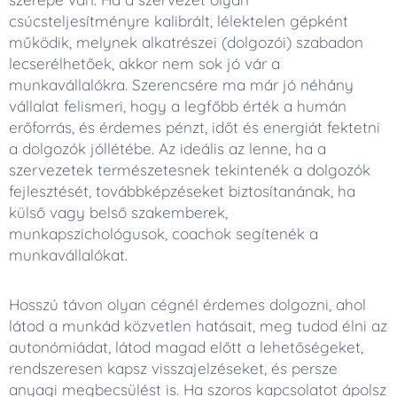
csúcsteljesítményre kalibrált, lélektelen gépként
működik, melynek alkatrészei (dolgozói) szabadon
lecserélhetőek, akkor nem sok jó vár a
munkavállalókra. Szerencsére ma már jó néhány
vállalat felismeri, hogy a legfőbb érték a humán
erőforrás, és érdemes pénzt, időt és energiát fektetni
a dolgozók jóllétébe. Az ideális az lenne, ha a
szervezetek természetesnek tekintenék a dolgozók
fejlesztését, továbbképzéseket biztosítanának, ha
külső vagy belső szakemberek,
munkapszichológusok, coachok segítenék a
munkavállalókat.
Hosszú távon olyan cégnél érdemes dolgozni, ahol
látod a munkád közvetlen hatásait, meg tudod élni az
autonómiádat, látod magad előtt a lehetőségeket,
rendszeresen kapsz visszajelzéseket, és persze
anyagi megbecsülést is. Ha szoros kapcsolatot ápolsz