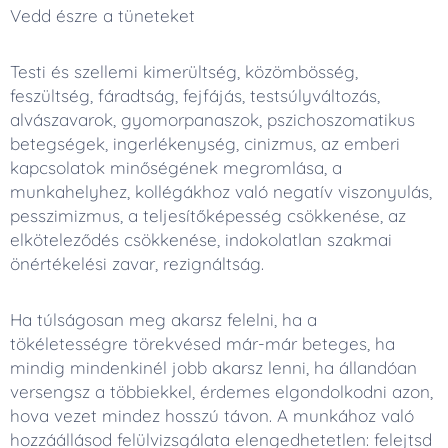
Vedd észre a tüneteket
Testi és szellemi kimerültség, közömbösség,
feszültség, fáradtság, fejfájás, testsúlyváltozás,
alvászavarok, gyomorpanaszok, pszichoszomatikus
betegségek, ingerlékenység, cinizmus, az emberi
kapcsolatok minőségének megromlása, a
munkahelyhez, kollégákhoz való negatív viszonyulás,
pesszimizmus, a teljesítőképesség csökkenése, az
elköteleződés csökkenése, indokolatlan szakmai
önértékelési zavar, rezignáltság.
Ha túlságosan meg akarsz felelni, ha a
tökéletességre törekvésed már-már beteges, ha
mindig mindenkinél jobb akarsz lenni, ha állandóan
versengsz a többiekkel, érdemes elgondolkodni azon,
hova vezet mindez hosszú távon. A munkához való
hozzáállásod felülvizsgálata elengedhetetlen: felejtsd