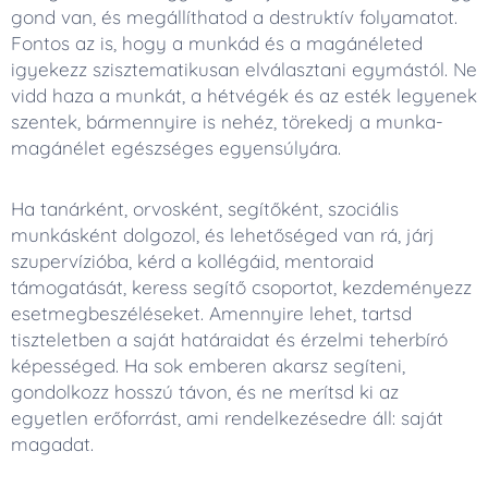
gond van, és megállíthatod a destruktív folyamatot.
Fontos az is, hogy a munkád és a magánéleted
igyekezz szisztematikusan elválasztani egymástól. Ne
vidd haza a munkát, a hétvégék és az esték legyenek
szentek, bármennyire is nehéz, törekedj a munka-
magánélet egészséges egyensúlyára.
Ha tanárként, orvosként, segítőként, szociális
munkásként dolgozol, és lehetőséged van rá, járj
szupervízióba, kérd a kollégáid, mentoraid
támogatását, keress segítő csoportot, kezdeményezz
esetmegbeszéléseket. Amennyire lehet, tartsd
tiszteletben a saját határaidat és érzelmi teherbíró
képességed. Ha sok emberen akarsz segíteni,
gondolkozz hosszú távon, és ne merítsd ki az
egyetlen erőforrást, ami rendelkezésedre áll: saját
magadat.