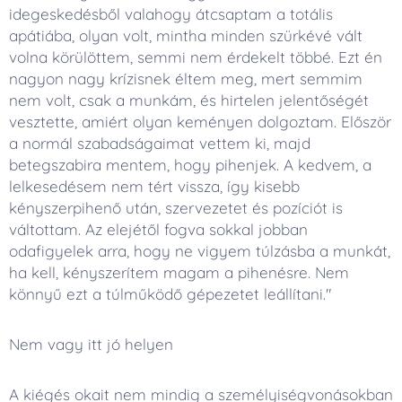
idegeskedésből valahogy átcsaptam a totális
apátiába, olyan volt, mintha minden szürkévé vált
volna körülöttem, semmi nem érdekelt többé. Ezt én
nagyon nagy krízisnek éltem meg, mert semmim
nem volt, csak a munkám, és hirtelen jelentőségét
vesztette, amiért olyan keményen dolgoztam. Először
a normál szabadságaimat vettem ki, majd
betegszabira mentem, hogy pihenjek. A kedvem, a
lelkesedésem nem tért vissza, így kisebb
kényszerpihenő után, szervezetet és pozíciót is
váltottam. Az elejétől fogva sokkal jobban
odafigyelek arra, hogy ne vigyem túlzásba a munkát,
ha kell, kényszerítem magam a pihenésre. Nem
könnyű ezt a túlműködő gépezetet leállítani."
Nem vagy itt jó helyen
A kiégés okait nem mindig a személyiségvonásokban