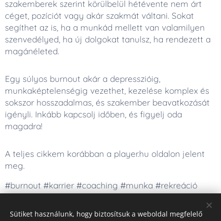
szakemberek szerint körülbelül hétévente nem árt
céget, pozíciót vagy akár szakmát váltani. Sokat
segíthet az is, ha a munkád mellett van valamilyen
szenvedélyed, ha új dolgokat tanulsz, ha rendezett a
magánéleted.
Egy súlyos burnout akár a depresszióig,
munkaképtelenségig vezethet, kezelése komplex és
sokszor hosszadalmas, és szakember beavatkozását
igényli. Inkább kapcsolj időben, és figyelj oda
magadra!
A teljes cikkem korábban a player.hu oldalon jelent
meg.
#burnout #karrier #coaching #munka #rekreáció
Sütiket használunk, hogy biztosítsuk a weboldal megfelelő
Share