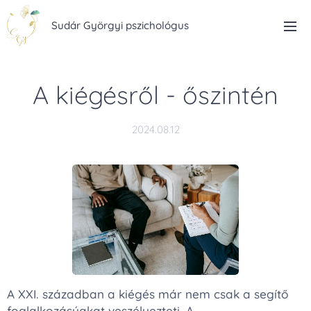
Sudár Györgyi pszichológus
A kiégésről - őszintén
2024.08.12
A XXI. században a kiégés már nem csak a segítő
foglalkozásúakat veszélyezteti. A